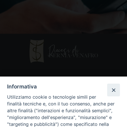
Contatti
Informativa
Piazza Andrea D'Isernia, 2
Utilizziamo cookie o tecnologie simili per
86170 Isernia
finalità tecniche e, con il tuo consenso, anche per
086550849
altre finalità ("interazioni e funzionalità semplici",
segreteria@diocesiiserniavenafro.it
"miglioramento dell'esperienza", "misurazione" e
"targeting e pubblicità") come specificato nella