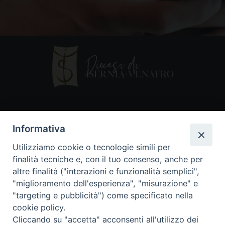
Contatti
Informativa
Piazza Andrea D'Isernia, 2
Utilizziamo cookie o tecnologie simili per
86170 Isernia
finalità tecniche e, con il tuo consenso, anche per
086550849
altre finalità ("interazioni e funzionalità semplici",
segreteria@diocesiiserniavenafro.it
"miglioramento dell'esperienza", "misurazione" e
"targeting e pubblicità") come specificato nella
I nostri social
cookie policy.
Cliccando su "accetta" acconsenti all'utilizzo dei