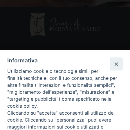
Contatti
Informativa
Piazza Andrea D'Isernia, 2
Utilizziamo cookie o tecnologie simili per
86170 Isernia
finalità tecniche e, con il tuo consenso, anche per
086550849
altre finalità ("interazioni e funzionalità semplici",
segreteria@diocesiiserniavenafro.it
"miglioramento dell'esperienza", "misurazione" e
"targeting e pubblicità") come specificato nella
I nostri social
cookie policy.
Cliccando su "accetta" acconsenti all'utilizzo dei
cookie. Cliccando su "personalizza" puoi avere
Copyright © 2018 - Diocesi di Isernia-Venafro (C.F.
maggiori informazioni sui cookie utilizzati e
90008750946). Riproduzione solo con permesso.