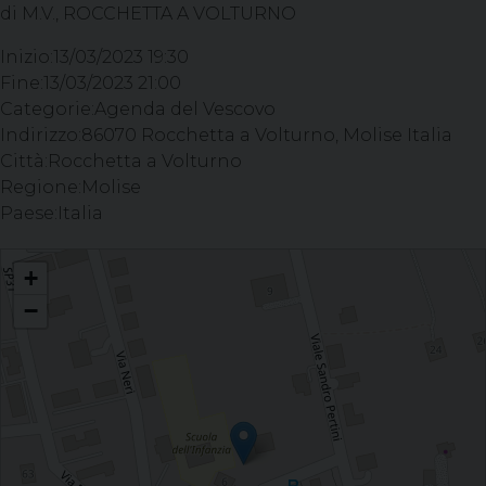
di M.V., ROCCHETTA A VOLTURNO
Inizio:
13/03/2023 19:30
Fine:
13/03/2023 21:00
Categorie:
Agenda del Vescovo
Indirizzo:
86070 Rocchetta a Volturno, Molise Italia
Città:
Rocchetta a Volturno
Regione:
Molise
Paese:
Italia
Celebrazione dell’Adorazione della S. Croce - Parrocchia Assunzione di M.V.,
+
ROCCHETTA A VOLTURNO
−