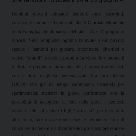
Si è tenuta in diocesi il 24 e 25 giugno
–
Bambini, giovani animatori, genitori, sposi, sacerdoti,
consacrate e nonni: c’erano tutti alla X Giornata Mondiale
della Famiglia, che abbiamo celebrato il 24 e 25 giugno in
diocesi. Nella semplicità, ognuno ha avuto il suo piccolo
spazio: i bambini per giocare, incontrarsi, divertirsi e
vedere “grandi” in azione, pronti a far vivere loro momenti
di festa e preghiera indimenticabili; i giovani animatori,
con la loro maglietta personalizzata (tra loro diversi
GICOS che già da tempo camminano insieme!) per
sperimentarsi, mettersi in gioco, confrontarsi con la
possibilità di accogliere la fede nella gioia; i genitori,
davvero felici di vedere i figli “in uscita”, per incontrare
altri amici, fare nuove conoscenze e permettere loro di
conciliare il credere e il divertimento; gli sposi, per rendere