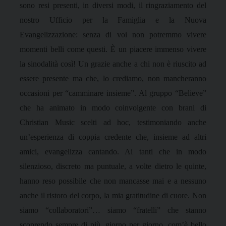
sono resi presenti, in diversi modi, il ringraziamento del
nostro Ufficio per la Famiglia e la Nuova
Evangelizzazione: senza di voi non potremmo vivere
momenti belli come questi.
È un piacere immenso vivere
la sinodalità così!
Un grazie anche a chi non è riuscito ad
essere presente ma che, lo crediamo, non mancheranno
occasioni per “camminare insieme”.
Al gruppo “Believe”
che ha animato in modo coinvolgente con brani di
Christian Music scelti ad hoc, testimoniando anche
un’esperienza di coppia credente che, insieme ad altri
amici, evangelizza cantando.
Ai tanti che in modo
silenzioso, discreto ma puntuale, a volte dietro le quinte,
hanno reso possibile che non mancasse mai e a nessuno
anche il ristoro del corpo, la mia gratitudine di cuore. Non
siamo “collaboratori”… siamo “fratelli” che stanno
scoprendo sempre di più, giorno per giorno, com’è bello