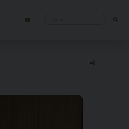
Ricerca
per: