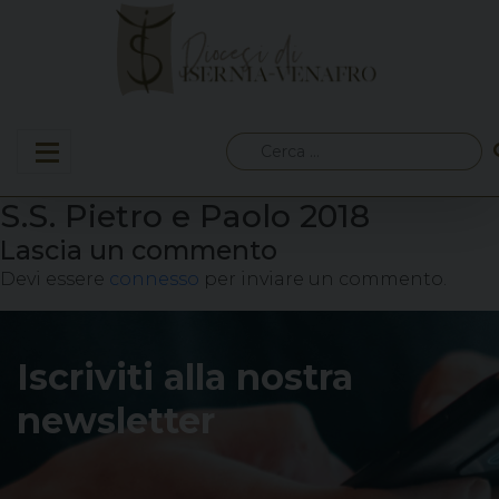
Skip
to
content
Ricerca
per:
S.S. Pietro e Paolo 2018
Lascia un commento
Devi essere
connesso
per inviare un commento.
Iscriviti alla nostra
newsletter