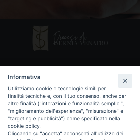
Contatti
Informativa
Piazza Andrea D'Isernia, 2
Utilizziamo cookie o tecnologie simili per
86170 Isernia
finalità tecniche e, con il tuo consenso, anche per
086550849
altre finalità ("interazioni e funzionalità semplici",
segreteria@diocesiiserniavenafro.it
"miglioramento dell'esperienza", "misurazione" e
"targeting e pubblicità") come specificato nella
I nostri social
cookie policy.
Cliccando su "accetta" acconsenti all'utilizzo dei