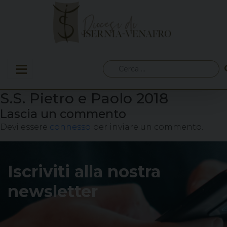
Skip
to
content
Ricerca
per:
S.S. Pietro e Paolo 2018
Lascia un commento
Devi essere
connesso
per inviare un commento.
Iscriviti alla nostra
newsletter