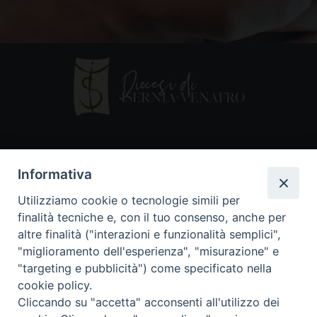
Contatti
Informativa
Piazza Andrea D'Isernia, 2
Utilizziamo cookie o tecnologie simili per
86170 Isernia
finalità tecniche e, con il tuo consenso, anche per
086550849
altre finalità ("interazioni e funzionalità semplici",
segreteria@diocesiiserniavenafro.it
"miglioramento dell'esperienza", "misurazione" e
"targeting e pubblicità") come specificato nella
I nostri social
cookie policy.
Cliccando su "accetta" acconsenti all'utilizzo dei