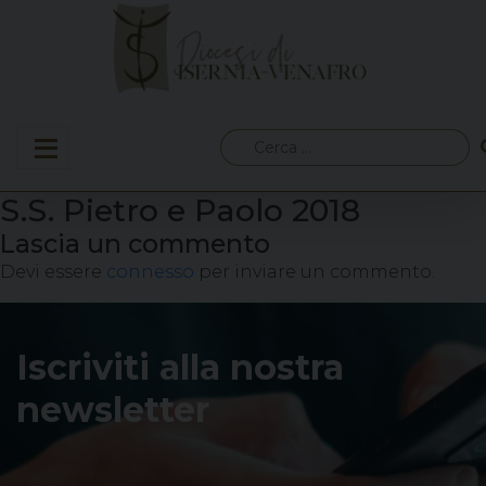
Skip
to
content
Ricerca
per:
S.S. Pietro e Paolo 2018
Lascia un commento
Devi essere
connesso
per inviare un commento.
Iscriviti alla nostra
newsletter