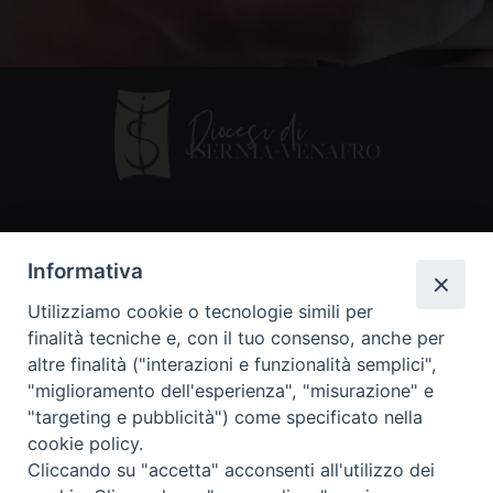
Contatti
Informativa
Piazza Andrea D'Isernia, 2
Utilizziamo cookie o tecnologie simili per
86170 Isernia
finalità tecniche e, con il tuo consenso, anche per
086550849
altre finalità ("interazioni e funzionalità semplici",
segreteria@diocesiiserniavenafro.it
"miglioramento dell'esperienza", "misurazione" e
"targeting e pubblicità") come specificato nella
I nostri social
cookie policy.
Cliccando su "accetta" acconsenti all'utilizzo dei