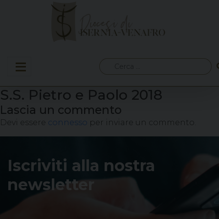
Skip
to
content
Ricerca
per:
S.S. Pietro e Paolo 2018
Lascia un commento
Devi essere
connesso
per inviare un commento.
Iscriviti alla nostra
newsletter