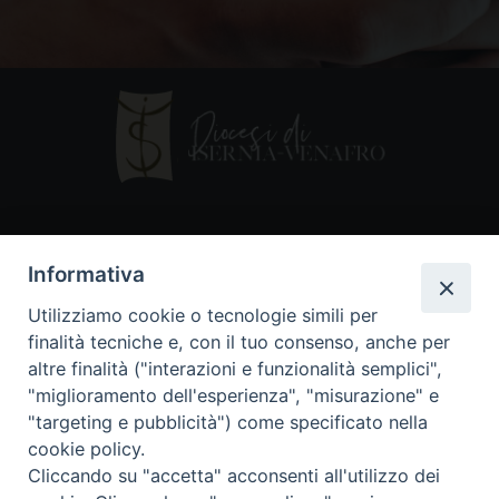
Contatti
Informativa
Piazza Andrea D'Isernia, 2
Utilizziamo cookie o tecnologie simili per
86170 Isernia
finalità tecniche e, con il tuo consenso, anche per
086550849
altre finalità ("interazioni e funzionalità semplici",
segreteria@diocesiiserniavenafro.it
"miglioramento dell'esperienza", "misurazione" e
"targeting e pubblicità") come specificato nella
I nostri social
cookie policy.
Cliccando su "accetta" acconsenti all'utilizzo dei