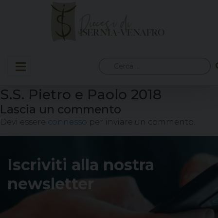
Skip
to
content
Ricerca
per:
S.S. Pietro e Paolo 2018
Lascia un commento
Devi essere
connesso
per inviare un commento.
Iscriviti alla nostra
newsletter