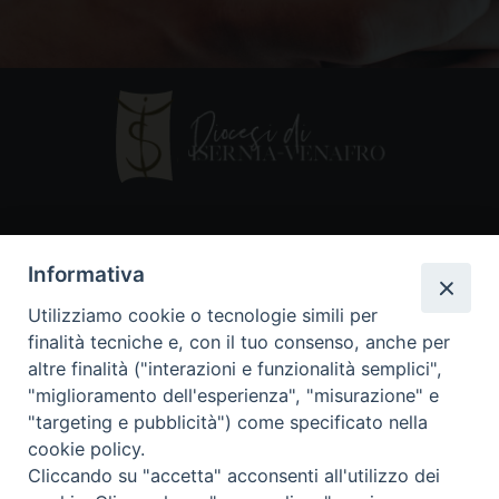
Contatti
Informativa
Piazza Andrea D'Isernia, 2
Utilizziamo cookie o tecnologie simili per
86170 Isernia
finalità tecniche e, con il tuo consenso, anche per
086550849
altre finalità ("interazioni e funzionalità semplici",
segreteria@diocesiiserniavenafro.it
"miglioramento dell'esperienza", "misurazione" e
"targeting e pubblicità") come specificato nella
I nostri social
cookie policy.
Cliccando su "accetta" acconsenti all'utilizzo dei