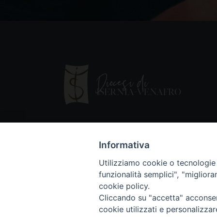
Informativa
Utilizziamo cookie o tecnologie s
funzionalità semplici", "miglior
cookie policy.
Cliccando su "accetta" acconsent
Copyright © 2018 - Diocesi di Isernia-Ve
cookie utilizzati e personalizza