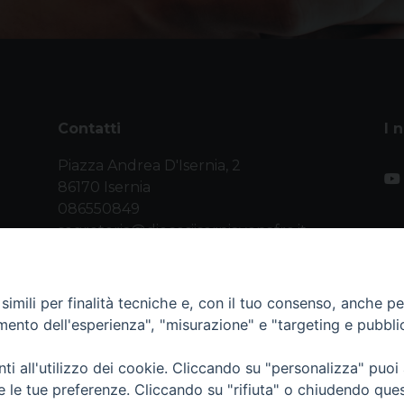
Contatti
I 
Piazza Andrea D'Isernia, 2
86170 Isernia
086550849
segreteria@diocesiiserniavenafro.it
imili per finalità tecniche e, con il tuo consenso, anche per 
amento dell'esperienza", "misurazione" e "targeting e pubbli
i all'utilizzo dei cookie. Cliccando su "personalizza" puoi
nafro (C.F. 90008750946). Riproduzione solo con permesso.
re le tue preferenze. Cliccando su "rifiuta" o chiudendo que