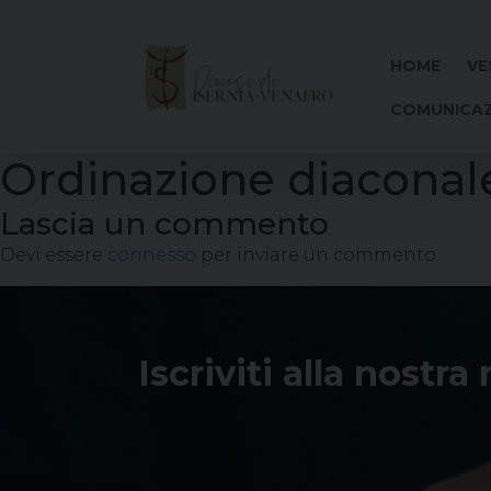
Skip
to
content
HOME
VE
COMUNICAZ
Ordinazione diaconal
Lascia un commento
Devi essere
connesso
per inviare un commento.
Iscriviti alla nostra