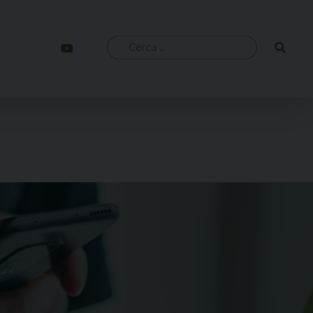
Ricerca
per: