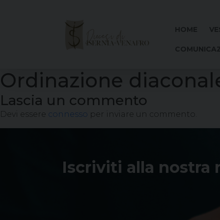
Skip
to
content
HOME
VE
COMUNICAZ
Ordinazione diaconal
Lascia un commento
Devi essere
connesso
per inviare un commento.
Iscriviti alla nostra