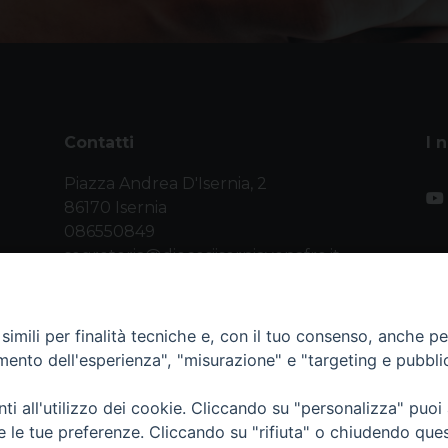
Contatti
I 
Piazza Andrea D'Isernia, 2
86170 Isernia
086550849
segreteria@diocesiiserniavenafro.it
imili per finalità tecniche e, con il tuo consenso, anche per 
amento dell'esperienza", "misurazione" e "targeting e pubbli
i all'utilizzo dei cookie. Cliccando su "personalizza" puoi
nafro (C.F. 90008750946). Riproduzione solo con permesso.
re le tue preferenze. Cliccando su "rifiuta" o chiudendo que