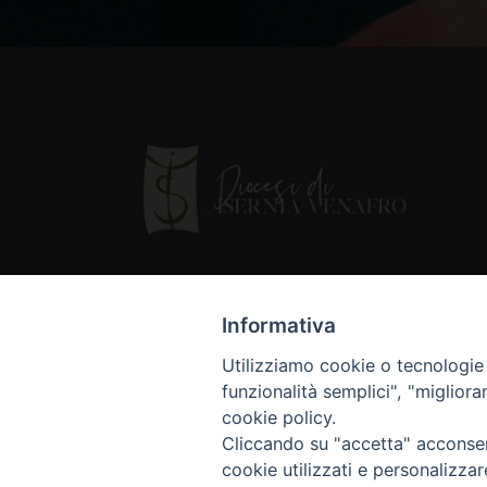
Informativa
Utilizziamo cookie o tecnologie s
funzionalità semplici", "miglior
cookie policy.
Cliccando su "accetta" acconsent
Copyright © 2018 - Diocesi di Isernia-Ve
cookie utilizzati e personalizza