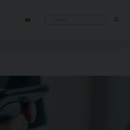
Ricerca
per: