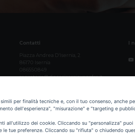
Contatti
I 
Piazza Andrea D'Isernia, 2
86170 Isernia
086550849
segreteria@diocesiiserniavenafro.it
imili per finalità tecniche e, con il tuo consenso, anche per 
amento dell'esperienza", "misurazione" e "targeting e pubbli
i all'utilizzo dei cookie. Cliccando su "personalizza" puoi
nafro (C.F. 90008750946). Riproduzione solo con permesso.
re le tue preferenze. Cliccando su "rifiuta" o chiudendo que