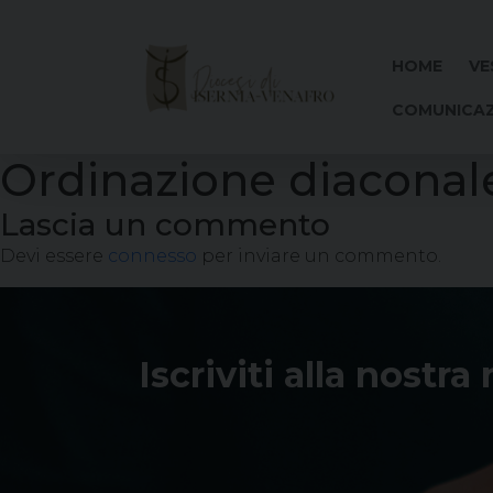
Skip
to
content
HOME
VE
COMUNICAZ
Ordinazione diaconal
Lascia un commento
Devi essere
connesso
per inviare un commento.
Iscriviti alla nostra