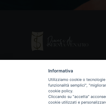
Informativa
Utilizziamo cookie o tecnologie s
funzionalità semplici", "miglior
cookie policy.
Cliccando su "accetta" acconsent
Copyright © 2018 - Diocesi di Isernia-Ve
cookie utilizzati e personalizza