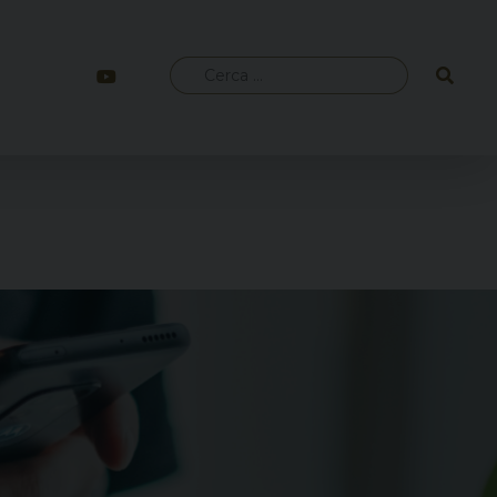
Ricerca
per: