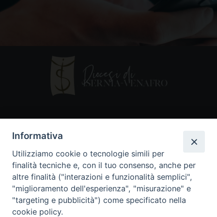
Contatti
Informativa
Piazza Andrea D'Isernia, 2
Utilizziamo cookie o tecnologie simili per
86170 Isernia
finalità tecniche e, con il tuo consenso, anche per
086550849
altre finalità ("interazioni e funzionalità semplici",
segreteria@diocesiiserniavenafro.it
"miglioramento dell'esperienza", "misurazione" e
"targeting e pubblicità") come specificato nella
I nostri social
cookie policy.