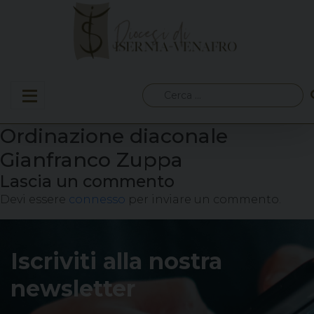
Skip
to
content
Ricerca
per:
Ordinazione diaconale
Gianfranco Zuppa
Lascia un commento
Devi essere
connesso
per inviare un commento.
Iscriviti alla nostra
newsletter