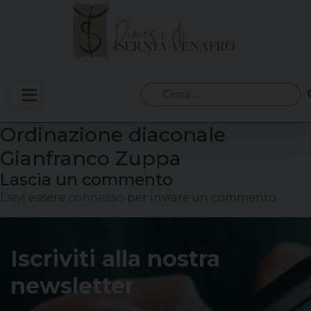
Skip
to
content
Ricerca
per:
Ordinazione diaconale
Gianfranco Zuppa
Lascia un commento
Devi essere
connesso
per inviare un commento.
Iscriviti alla nostra
newsletter