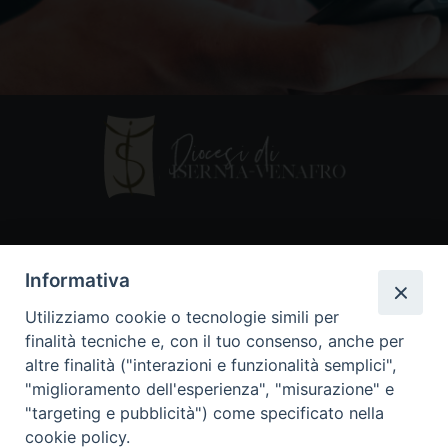
Contatti
Informativa
Piazza Andrea D'Isernia, 2
Utilizziamo cookie o tecnologie simili per
86170 Isernia
finalità tecniche e, con il tuo consenso, anche per
086550849
altre finalità ("interazioni e funzionalità semplici",
segreteria@diocesiiserniavenafro.it
"miglioramento dell'esperienza", "misurazione" e
"targeting e pubblicità") come specificato nella
I nostri social
cookie policy.