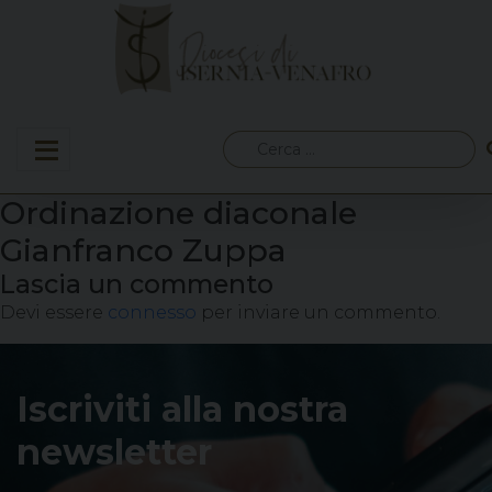
Skip
to
content
Ricerca
per:
Ordinazione diaconale
Gianfranco Zuppa
Lascia un commento
Devi essere
connesso
per inviare un commento.
Iscriviti alla nostra
newsletter