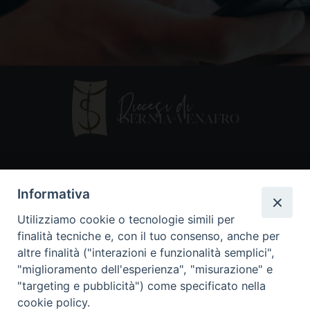
Contatti
Informativa
Piazza Andrea D'Isernia, 2
Utilizziamo cookie o tecnologie simili per
86170 Isernia
finalità tecniche e, con il tuo consenso, anche per
086550849
altre finalità ("interazioni e funzionalità semplici",
segreteria@diocesiiserniavenafro.it
"miglioramento dell'esperienza", "misurazione" e
"targeting e pubblicità") come specificato nella
I nostri social
cookie policy.