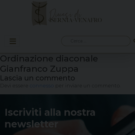
Skip
to
content
Ricerca
per:
Ordinazione diaconale
Gianfranco Zuppa
Lascia un commento
Devi essere
connesso
per inviare un commento.
Iscriviti alla nostra
newsletter