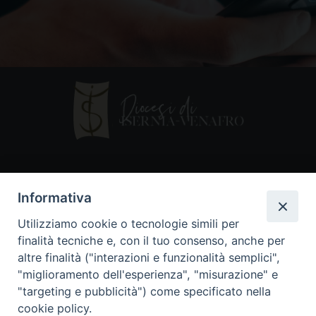
Contatti
Informativa
Piazza Andrea D'Isernia, 2
Utilizziamo cookie o tecnologie simili per
86170 Isernia
finalità tecniche e, con il tuo consenso, anche per
086550849
altre finalità ("interazioni e funzionalità semplici",
segreteria@diocesiiserniavenafro.it
"miglioramento dell'esperienza", "misurazione" e
"targeting e pubblicità") come specificato nella
I nostri social
cookie policy.