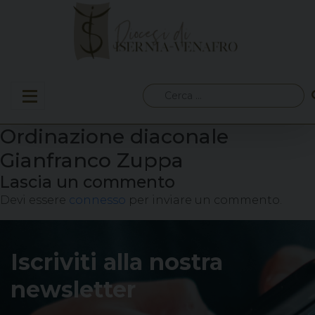
Skip
to
content
Ricerca
per:
Ordinazione diaconale
Gianfranco Zuppa
Lascia un commento
Devi essere
connesso
per inviare un commento.
Iscriviti alla nostra
newsletter