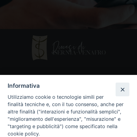
Contatti
Informativa
Piazza Andrea D'Isernia, 2
Utilizziamo cookie o tecnologie simili per
86170 Isernia
finalità tecniche e, con il tuo consenso, anche per
086550849
altre finalità ("interazioni e funzionalità semplici",
segreteria@diocesiiserniavenafro.it
"miglioramento dell'esperienza", "misurazione" e
"targeting e pubblicità") come specificato nella
I nostri social
cookie policy.