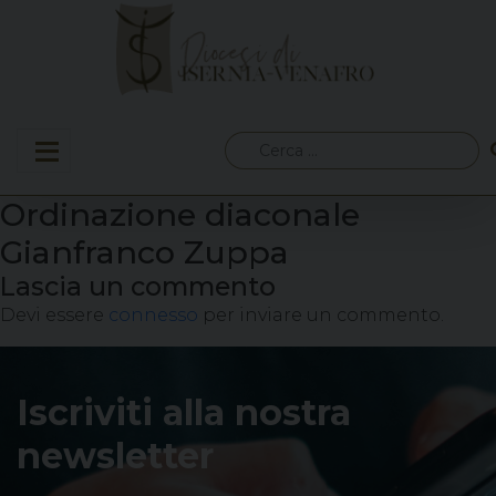
Skip
to
content
Ricerca
per:
Ordinazione diaconale
Gianfranco Zuppa
Lascia un commento
Devi essere
connesso
per inviare un commento.
Iscriviti alla nostra
newsletter