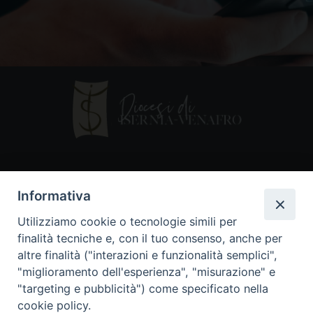
Contatti
Informativa
Piazza Andrea D'Isernia, 2
Utilizziamo cookie o tecnologie simili per
86170 Isernia
finalità tecniche e, con il tuo consenso, anche per
086550849
altre finalità ("interazioni e funzionalità semplici",
segreteria@diocesiiserniavenafro.it
"miglioramento dell'esperienza", "misurazione" e
"targeting e pubblicità") come specificato nella
I nostri social
cookie policy.