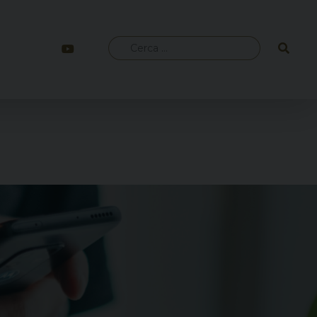
Ricerca
per: