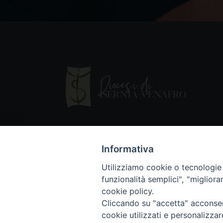
Informativa
Utilizziamo cookie o tecnologie s
funzionalità semplici", "miglior
cookie policy.
Cliccando su "accetta" acconsent
Copyright © 2018 - Diocesi di Isernia-Ve
cookie utilizzati e personalizza