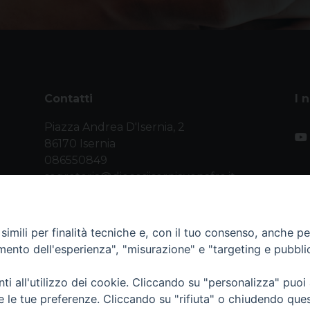
Contatti
I 
Piazza Andrea D'Isernia, 2
86170 Isernia
086550849
segreteria@diocesiiserniavenafro.it
imili per finalità tecniche e, con il tuo consenso, anche per 
amento dell'esperienza", "misurazione" e "targeting e pubbli
i all'utilizzo dei cookie. Cliccando su "personalizza" puoi
nafro (C.F. 90008750946). Riproduzione solo con permesso.
re le tue preferenze. Cliccando su "rifiuta" o chiudendo que