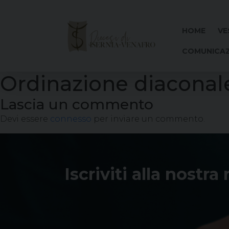
Skip
to
content
HOME
VE
COMUNICAZ
Ordinazione diaconal
Lascia un commento
Devi essere
connesso
per inviare un commento.
Iscriviti alla nostra