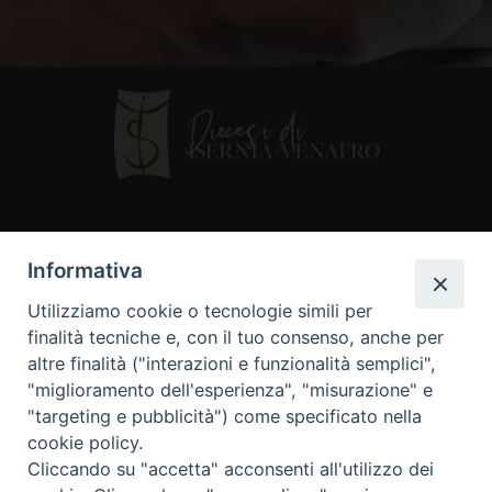
Contatti
Informativa
Piazza Andrea D'Isernia, 2
Utilizziamo cookie o tecnologie simili per
86170 Isernia
finalità tecniche e, con il tuo consenso, anche per
086550849
altre finalità ("interazioni e funzionalità semplici",
segreteria@diocesiiserniavenafro.it
"miglioramento dell'esperienza", "misurazione" e
"targeting e pubblicità") come specificato nella
I nostri social
cookie policy.
Cliccando su "accetta" acconsenti all'utilizzo dei