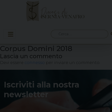
Skip
to
content
Ricerca
per:
Corpus Domini 2018
Lascia un commento
Devi essere
connesso
per inviare un commento.
Iscriviti alla nostra
newsletter