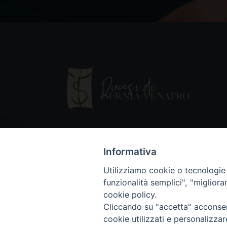
Informativa
Utilizziamo cookie o tecnologie s
funzionalità semplici", "miglior
cookie policy.
Cliccando su "accetta" acconsent
Copyright © 2018 - Diocesi di Isernia-Ve
cookie utilizzati e personalizza