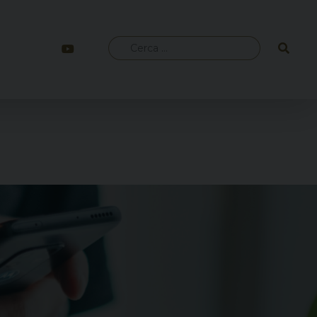
Ricerca
per: