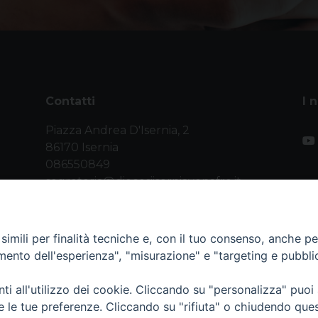
Contatti
I 
Piazza Andrea D'Isernia, 2
86170 Isernia
086550849
segreteria@diocesiiserniavenafro.it
imili per finalità tecniche e, con il tuo consenso, anche per 
amento dell'esperienza", "misurazione" e "targeting e pubbli
i all'utilizzo dei cookie. Cliccando su "personalizza" puoi
nafro (C.F. 90008750946). Riproduzione solo con permesso.
re le tue preferenze. Cliccando su "rifiuta" o chiudendo que