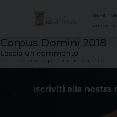
Skip
to
content
HOME
VE
COMUNICAZ
Corpus Domini 2018
Lascia un commento
Devi essere
connesso
per inviare un commento.
Iscriviti alla nostra