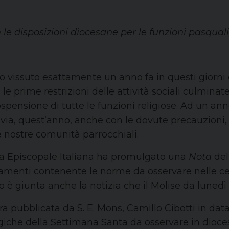
 le disposizioni diocesane per le funzioni pasquali
 vissuto esattamente un anno fa in questi giorni d
 prime restrizioni delle attività sociali culminat
sospensione di tutte le funzioni religiose. Ad un an
via, quest’anno, anche con le dovute precauzioni,
e nostre comunità parrocchiali.
enza Episcopale Italiana ha promulgato una
Nota
del
cramenti contenente le norme da osservare nelle c
 è giunta anche la notizia che il Molise da lunedì
tera pubblicata da S. E. Mons, Camillo Cibotti in da
rgiche della Settimana Santa da osservare in diocesi