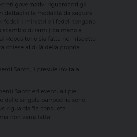
ecreti governativi riguardanti gli
 in dettaglio le modalità da seguire
fedeli; i ministri e i fedeli tengano
 o scambio di rami (“da mano a
l Repositorio sia fatta nel “rispetto
 chiese al di là della propria
dì Santo, il presule invita a
nerdì Santo ed eventuali pie
e delle singole parrocchie sono
ovo riguarda “la consueta
ia non verrà fatta”.