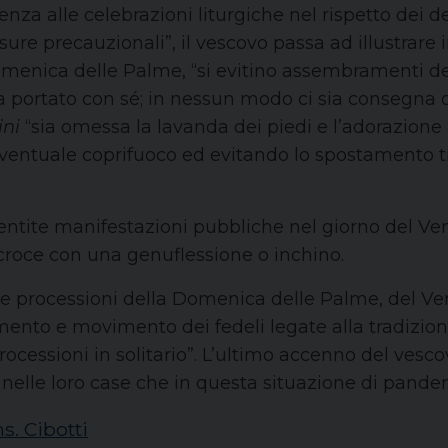
senza alle celebrazioni liturgiche nel rispetto dei d
sure precauzionali”, il vescovo passa ad illustrare
Domenica delle Palme, “si evitino assembramenti dei 
ma portato con sé; in nessun modo ci sia consegna
ni
“sia omessa la lavanda dei piedi e l’adorazione a
ventuale coprifuoco ed evitando lo spostamento tra
ntite manifestazioni pubbliche nel giorno del Vener
a croce con una genuflessione o inchino.
“le processioni della Domenica delle Palme, del Ve
nto e movimento dei fedeli legate alla tradizion
ocessioni in solitario”. L’ultimo accenno del vesc
nelle loro case che in questa situazione di pandem
s. Cibotti