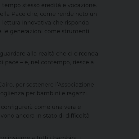
al tempo stesso eredità e vocazione.
ella Pace che, come rende noto un
 lettura innovativa che risponda
ra le generazioni come strumenti
 guardare alla realtà che ci circonda
 di pace – e, nel contempo, riesce a
l Cairo, per sostenere l’Associazione
coglienza per bambini e ragazzi.
si configurerà come una vera e
vono ancora in stato di difficoltà
o insieme a tutti i bambini, i