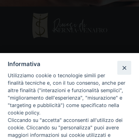
Contatti
Informativa
Piazza Andrea D'Isernia, 2
Utilizziamo cookie o tecnologie simili per
86170 Isernia
finalità tecniche e, con il tuo consenso, anche per
086550849
altre finalità ("interazioni e funzionalità semplici",
segreteria@diocesiiserniavenafro.it
"miglioramento dell'esperienza", "misurazione" e
"targeting e pubblicità") come specificato nella
I nostri social
cookie policy.
Cliccando su "accetta" acconsenti all'utilizzo dei
cookie. Cliccando su "personalizza" puoi avere
Copyright © 2018 - Diocesi di Isernia-Venafro (C.F.
maggiori informazioni sui cookie utilizzati e
90008750946). Riproduzione solo con permesso.