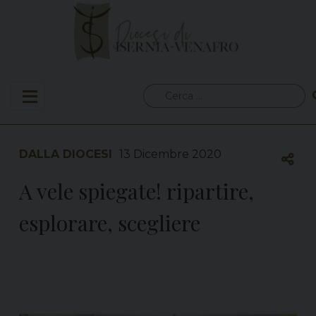
Skip
to
content
Ricerca
per:
DALLA DIOCESI
13 Dicembre 2020
A vele spiegate! ripartire,
esplorare, scegliere