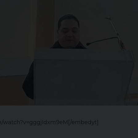
om/watch?v=gggjIdxm9eM[/embedyt]