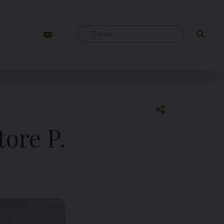
Ricerca
per:
tore P.