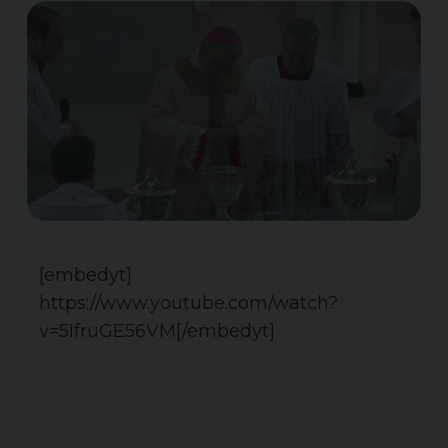
[embedyt]
https://www.youtube.com/watch?
v=5IfruGE56VM[/embedyt]