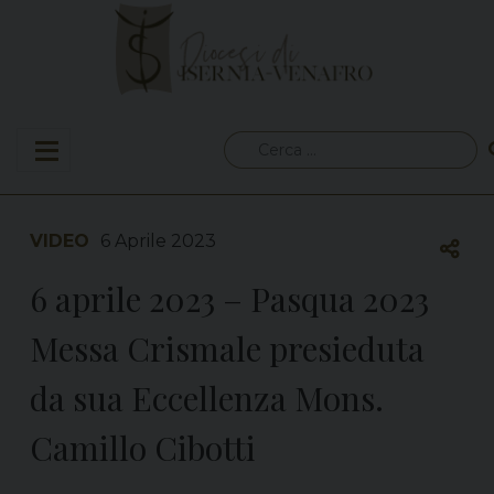
Skip
to
content
Ricerca
per:
VIDEO
6 Aprile 2023
6 aprile 2023 – Pasqua 2023
Messa Crismale presieduta
da sua Eccellenza Mons.
Camillo Cibotti