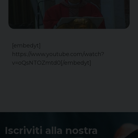
[embedyt]
https://www.youtube.com/watch?
v=oQsNTOZmtd0[/embedyt]
Iscriviti alla nostra