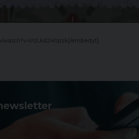
om/watch?v=PzLkd24hpzk[/embedyt]
 newsletter