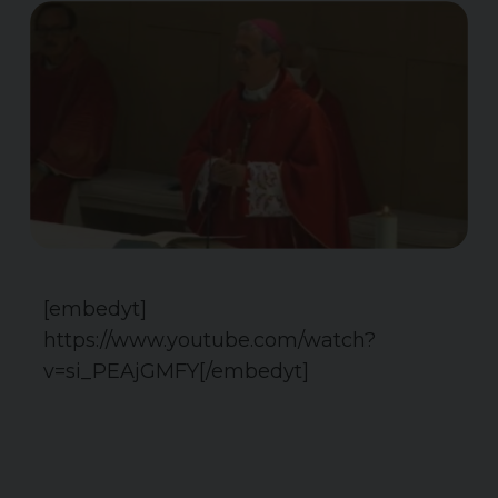
[embedyt]
https://www.youtube.com/watch?
v=si_PEAjGMFY[/embedyt]