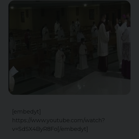
[embedyt]
https://www.youtube.com/watch?
v=SdSX4ByR8Fo[/embedyt]