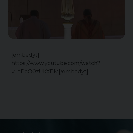
[embedyt]
https://www.youtube.com/watch?
v=aPaO0zUkXPM[/embedyt]