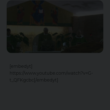
[embedyt]
https://www.youtube.com/watch?v=G-
t_QFKgcbc[/embedyt]