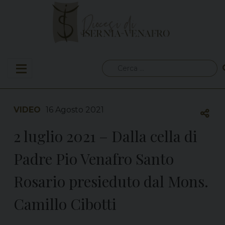
Skip
to
content
Ricerca
per:
VIDEO
16 Agosto 2021
2 luglio 2021 – Dalla cella di
Padre Pio Venafro Santo
Rosario presieduto dal Mons.
Camillo Cibotti