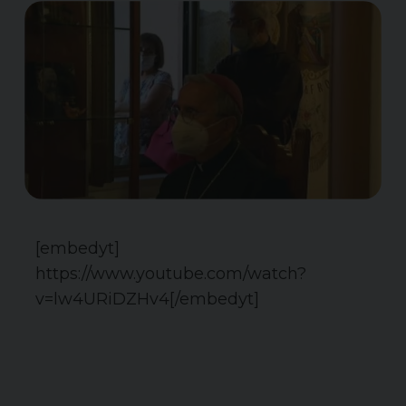
[embedyt]
https://www.youtube.com/watch?
v=lw4URiDZHv4[/embedyt]