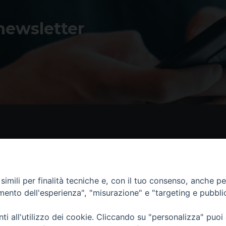
 newsletter
Contatti
I 
Piazza Andrea D'Isernia, 2
imili per finalità tecniche e, con il tuo consenso, anche per 
86170 Isernia
amento dell'esperienza", "misurazione" e "targeting e pubbli
086550849
segreteria@diocesiiserniavenafro.it
i all'utilizzo dei cookie. Cliccando su "personalizza" puoi