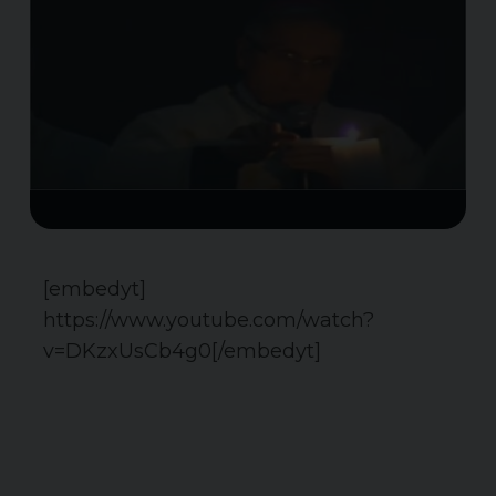
[embedyt]
https://www.youtube.com/watch?
v=DKzxUsCb4g0[/embedyt]