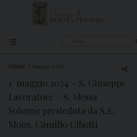
Skip
to
content
Ricerca
per:
VIDEO
2 Maggio 2024
1° maggio 2024 – S. Giuseppe
Lavoratore – S. Messa
Solenne presieduta da S.E.
Mons. Camillo Cibotti