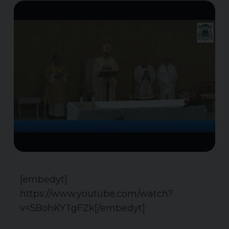
[embedyt]
https://www.youtube.com/watch?
v=5BohKYTgFZk[/embedyt]