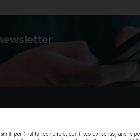
 newsletter
Contatti
I 
Piazza Andrea D'Isernia, 2
imili per finalità tecniche e, con il tuo consenso, anche per 
86170 Isernia