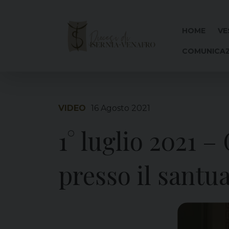
Skip
to
content
HOME
VE
COMUNICAZ
VIDEO
16 Agosto 2021
1° luglio 2021 
presso il santu