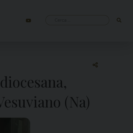
Ricerca
per:
 diocesana,
Vesuviano (Na)