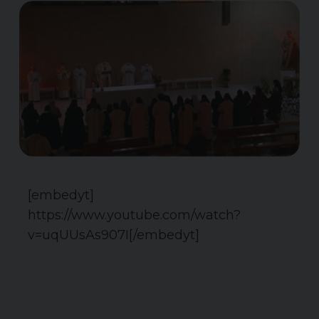
[embedyt]
https://www.youtube.com/watch?
v=uqUUsAs907I[/embedyt]