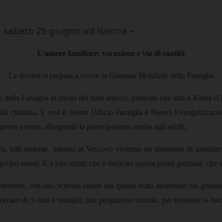
 sabato 25 giugno ad Isernia –
L’amore familiare: vocazione e via di santità
La diocesi si prepara a vivere la Giornata Mondiale della Famiglia
lla Famiglia in modo del tutto atipico: piuttosto che tutti a Roma ci 
glia cristiana. E così il nostro Ufficio Famiglia e Nuova Evangelizzaz
uesto evento, allargando la partecipazione anche agli adulti.
hi, tutti insieme, intorno al Vescovo vivremo un momento di preghiera
propri nonni. È a loro infatti che è dedicata questa prima giornata, che s
Settembre, con uno schema simile ma questa volta incentrato sui genitori,
rsari di 5 anni e multipli, una pergamena ricordo, per benedire la loro