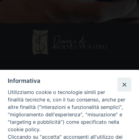
Contatti
Informativa
Piazza Andrea D'Isernia, 2
Utilizziamo cookie o tecnologie simili per
86170 Isernia
finalità tecniche e, con il tuo consenso, anche per
086550849
altre finalità ("interazioni e funzionalità semplici",
segreteria@diocesiiserniavenafro.it
"miglioramento dell'esperienza", "misurazione" e
"targeting e pubblicità") come specificato nella
I nostri social
cookie policy.
Cliccando su "accetta" acconsenti all'utilizzo dei