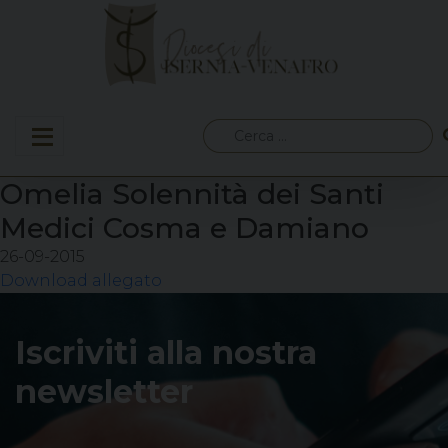
Skip
to
content
Ricerca
per:
Omelia Solennità dei Santi
Medici Cosma e Damiano
26-09-2015
Download allegato
Iscriviti alla nostra
newsletter