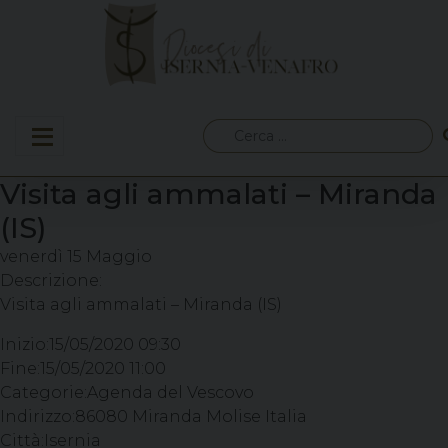
Skip
to
content
Ricerca
per:
Visita agli ammalati – Miranda
(IS)
venerdì
15
Maggio
Descrizione:
Visita agli ammalati – Miranda (IS)
Inizio:
15/05/2020 09:30
Fine:
15/05/2020 11:00
Categorie:
Agenda del Vescovo
Indirizzo:
86080 Miranda Molise Italia
Città:
Isernia