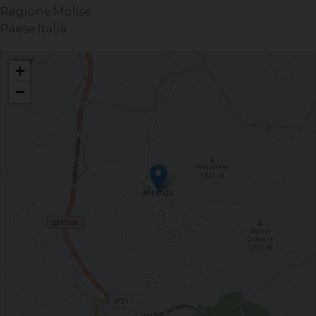
Regione:
Molise
Paese:
Italia
Visita agli ammalati - Miranda (IS)
+
−