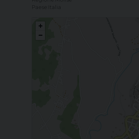
Paese:
Italia
Visita agli ammalati - Isernia - S. Maria Assunta
+
−