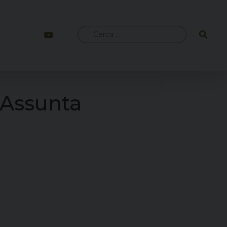
Ricerca
per:
a Assunta