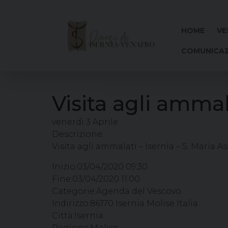
Skip
to
content
HOME
VE
COMUNICAZ
Visita agli ammal
venerdì
3
Aprile
Descrizione:
Visita agli ammalati – Isernia – S. Maria A
Inizio:
03/04/2020 09:30
Fine:
03/04/2020 11:00
Categorie:
Agenda del Vescovo
Indirizzo:
86170 Isernia Molise Italia
Città:
Isernia
Regione:
Molise