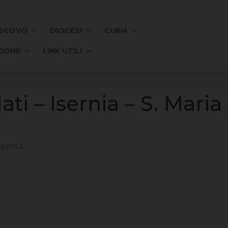
SCOVO
DIOCESI
CURIA
IONE
LINK UTILI
ati – Isernia – S. Mari
ssunta