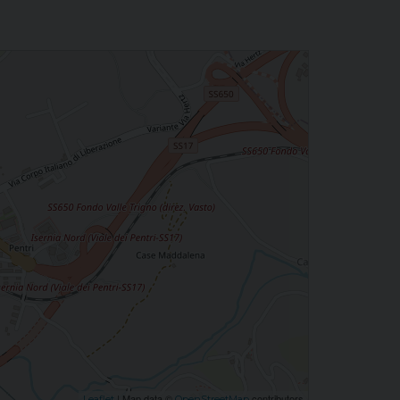
| Map data ©
contributors
Leaflet
OpenStreetMap