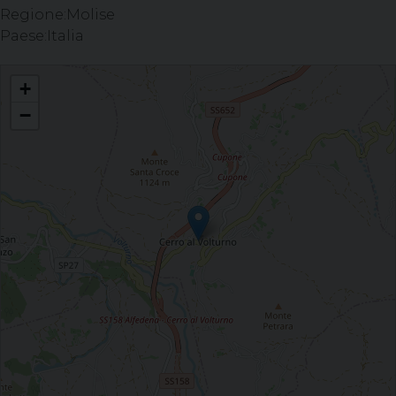
Regione:
Molise
Paese:
Italia
Visita agli ammalati - Cerro al Volturno (IS)
+
−