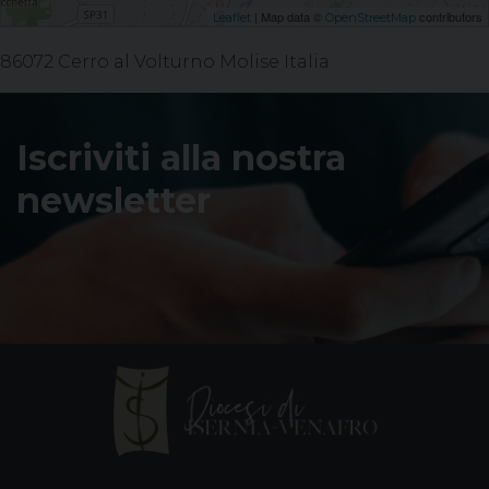
| Map data ©
contributors
Leaflet
OpenStreetMap
86072 Cerro al Volturno Molise Italia
Iscriviti alla nostra
newsletter