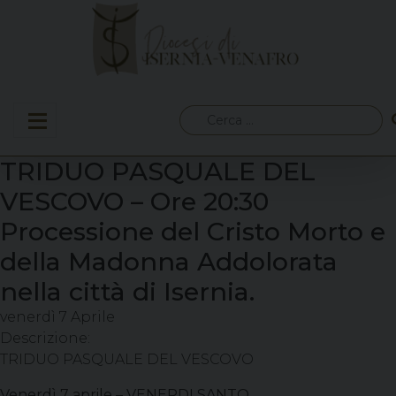
Skip
to
content
Ricerca
per:
TRIDUO PASQUALE DEL
VESCOVO – Ore 20:30
Processione del Cristo Morto e
della Madonna Addolorata
nella città di Isernia.
venerdì
7
Aprile
Descrizione:
TRIDUO PASQUALE DEL VESCOVO
Venerdì 7 aprile – VENERDI SANTO