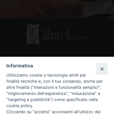
Contatti
Informativa
Piazza Andrea D'Isernia, 2
Utilizziamo cookie o tecnologie simili per
86170 Isernia
finalità tecniche e, con il tuo consenso, anche per
086550849
altre finalità ("interazioni e funzionalità semplici",
segreteria@diocesiiserniavenafro.it
"miglioramento dell'esperienza", "misurazione" e
"targeting e pubblicità") come specificato nella
I nostri social
cookie policy.
Cliccando su "accetta" acconsenti all'utilizzo dei