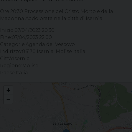
Ore 20:30 Processione del Cristo Morto e della
Madonna Addolorata nella città di Isernia.
Inizio:
07/04/2023 20:30
Fine:
07/04/2023 22:00
Categorie:
Agenda del Vescovo
Indirizzo:
86170 Isernia, Molise Italia
Città:
Isernia
Regione:
Molise
Paese:
Italia
TRIDUO PASQUALE DEL VESCOVO - Ore 20:30 Processione del Cristo
+
Morto e della Madonna Addolorata nella città di Isernia.
−