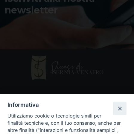
newsletter
Contatti
Informativa
Piazza Andrea D'Isernia, 2
Utilizziamo cookie o tecnologie simili per
86170 Isernia
finalità tecniche e, con il tuo consenso, anche per
086550849
altre finalità ("interazioni e funzionalità semplici",
segreteria@diocesiiserniavenafro.it