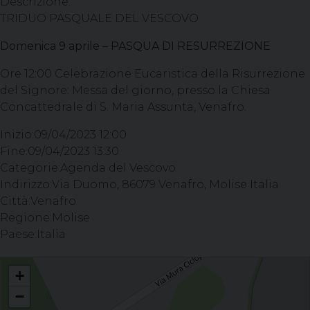
Descrizione:
TRIDUO PASQUALE DEL VESCOVO
Domenica 9 aprile – PASQUA DI RESURREZIONE
Ore 12:00 Celebrazione Eucaristica della Risurrezione
del Signore: Messa del giorno, presso la Chiesa
Concattedrale di S. Maria Assunta, Venafro.
Inizio:
09/04/2023 12:00
Fine:
09/04/2023 13:30
Categorie:
Agenda del Vescovo
Indirizzo:
Via Duomo, 86079 Venafro, Molise Italia
Città:
Venafro
Regione:
Molise
Paese:
Italia
TRIDUO PASQUALE DEL VESCOVO - Ore 12:00 Celebrazione Eucaristica
+
della Risurrezione del Signore: Messa del giorno, presso la Chiesa
Concattedrale di S. Maria Assunta, Venafro.
−