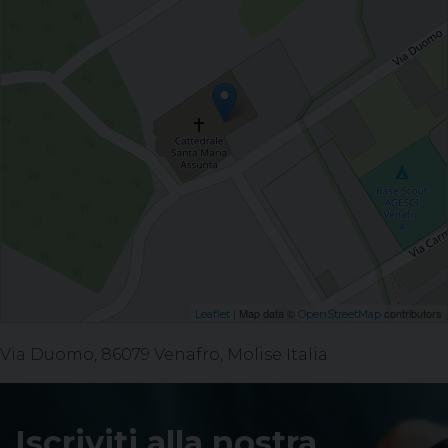
| Map data ©
contributors
Leaflet
OpenStreetMap
Via Duomo, 86079 Venafro, Molise Italia
Iscriviti alla nostra