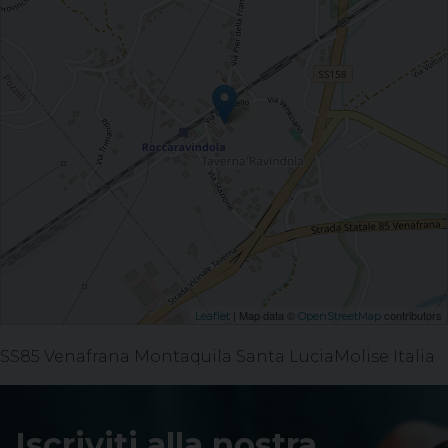
| Map data ©
contributors
Leaflet
OpenStreetMap
SS85 Venafrana Montaquila Santa LuciaMolise Italia
Iscriviti alla nostra