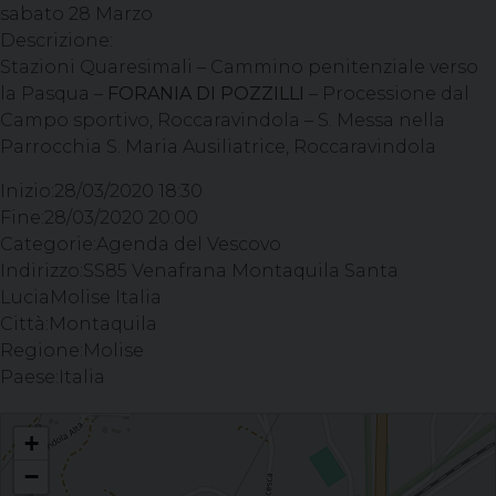
sabato
28
Marzo
Descrizione:
Stazioni Quaresimali – Cammino penitenziale verso
la Pasqua –
FORANIA DI POZZILLI
– Processione dal
Campo sportivo, Roccaravindola – S. Messa nella
Parrocchia S. Maria Ausiliatrice, Roccaravindola
Inizio:
28/03/2020 18:30
Fine:
28/03/2020 20:00
Categorie:
Agenda del Vescovo
Indirizzo:
SS85 Venafrana Montaquila Santa
LuciaMolise Italia
Città:
Montaquila
Regione:
Molise
Paese:
Italia
Stazioni Quaresimali - Cammino penitenziale verso la Pasqua - FORANIA DI
+
POZZILLI - Processione dal Campo sportivo, Roccaravindola - S. Messa nella
Parrocchia S. Maria Ausiliatrice, Roccaravindola
−