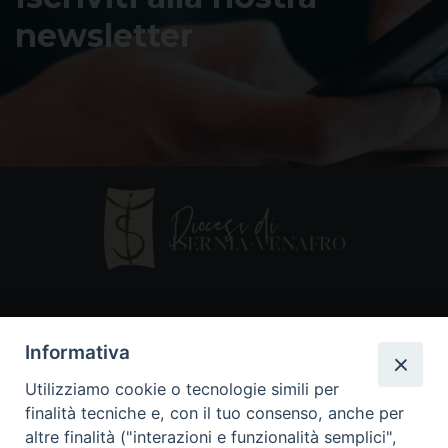
newsletter
Contatti
Informativa
Piazza Andrea D'Isernia, 2
Utilizziamo cookie o tecnologie simili per
86170 Isernia
finalità tecniche e, con il tuo consenso, anche per
086550849
altre finalità ("interazioni e funzionalità semplici",
segreteria@diocesiiserniavenafro.it