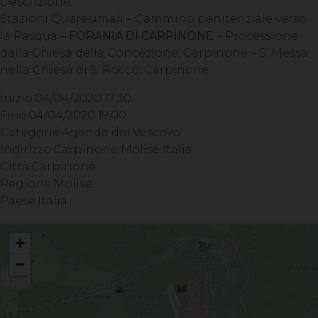
Descrizione:
Stazioni Quaresimali – Cammino penitenziale verso
la Pasqua –
FORANIA DI CARPINONE
– Processione
dalla Chiesa della Concezione, Carpinone – S. Messa
nella Chiesa di S. Rocco, Carpinone
Inizio:
04/04/2020 17:30
Fine:
04/04/2020 19:00
Categorie:
Agenda del Vescovo
Indirizzo:
Carpinone Molise Italia
Città:
Carpinone
Regione:
Molise
Paese:
Italia
Stazioni Quaresimali - Cammino penitenziale verso la Pasqua - FORANIA DI
+
CARPINONE - Processione dalla Chiesa della Concezione, Carpinone - S.
Messa nella Chiesa di S. Rocco, Carpinone
−