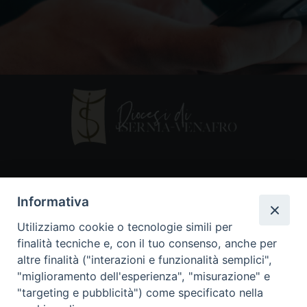
Contatti
Informativa
Piazza Andrea D'Isernia, 2
Utilizziamo cookie o tecnologie simili per
86170 Isernia
finalità tecniche e, con il tuo consenso, anche per
086550849
altre finalità ("interazioni e funzionalità semplici",
segreteria@diocesiiserniavenafro.it
"miglioramento dell'esperienza", "misurazione" e
"targeting e pubblicità") come specificato nella
I nostri social