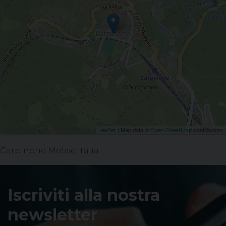
| Map data ©
contributors
Leaflet
OpenStreetMap
Carpinone Molise Italia
Iscriviti alla nostra
newsletter