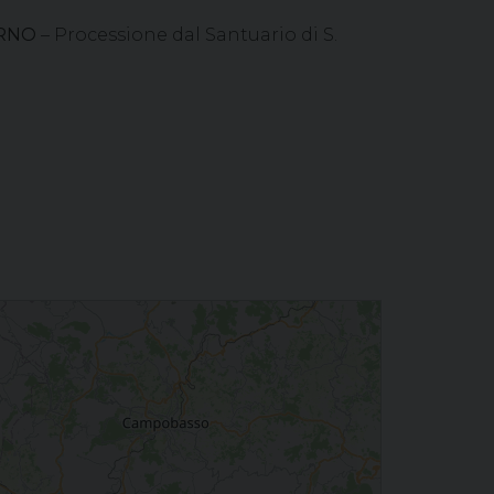
URNO
– Processione dal Santuario di S.
 Capriati a Volturno - S. Messa nella Parrocchia S. Maria