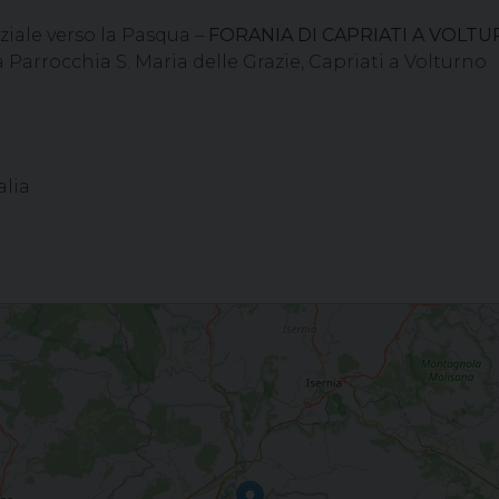
iale verso la Pasqua –
FORANIA DI CAPRIATI A VOLT
a Parrocchia S. Maria delle Grazie, Capriati a Volturno
alia
a - FORANIA DI CAPRIATI A VOLTURNO - Processione dal Santuario di S. Rocco,