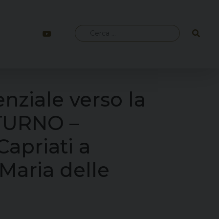
Ricerca
per:
nziale verso la
TURNO –
Capriati a
 Maria delle