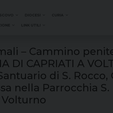
SCOVO
DIOCESI
CURIA
IONE
LINK UTILI
mali – Cammino penite
IA DI CAPRIATI A VOL
antuario di S. Rocco, 
sa nella Parrocchia S.
a Volturno