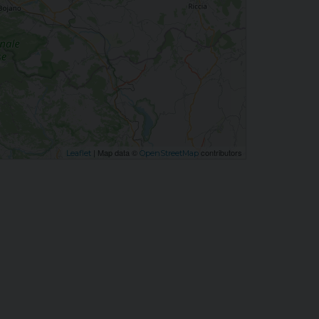
| Map data ©
contributors
Leaflet
OpenStreetMap