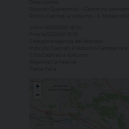
Descrizione:
Stazioni Quaresimali – Cammino penitenz
Rocco, Capriati a Volturno – S. Messa nell
Inizio:
14/03/2020 18:00
Fine:
14/03/2020 19:30
Categorie:
Agenda del Vescovo
Indirizzo:
Capriati a Volturno Campania It
Città:
Capriati a Volturno
Regione:
Campania
Paese:
Italia
Stazioni Quaresimali - Cammino penitenziale verso la Pasqu
+
delle Grazie, Capriati a Volturno
−