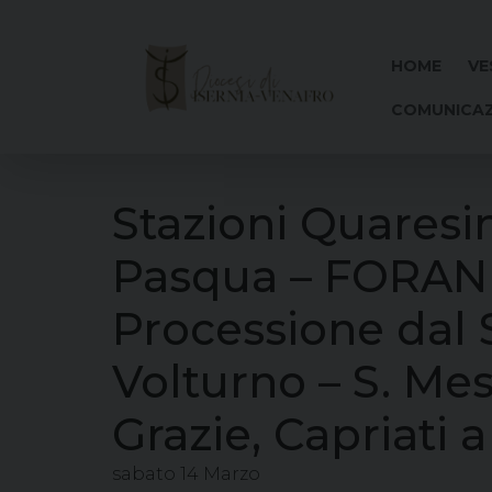
Skip
to
content
HOME
VE
COMUNICAZ
Stazioni Quaresi
Pasqua – FORAN
Processione dal S
Volturno – S. Mes
Grazie, Capriati 
sabato
14
Marzo