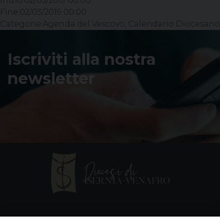
Inizio:
02/03/2019 00:00
Fine:
02/03/2019 00:00
Categorie:
Agenda del Vescovo, Calendario Diocesano
Iscriviti alla nostra
newsletter